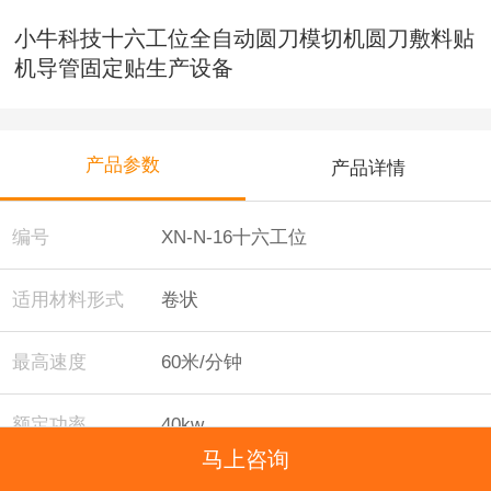
小牛科技十六工位全自动圆刀模切机圆刀敷料贴
机导管固定贴生产设备
产品参数
产品详情
编号
XN-N-16十六工位
适用材料形式
卷状
最高速度
60米/分钟
额定功率
40kw
马上咨询
额定电压
380v